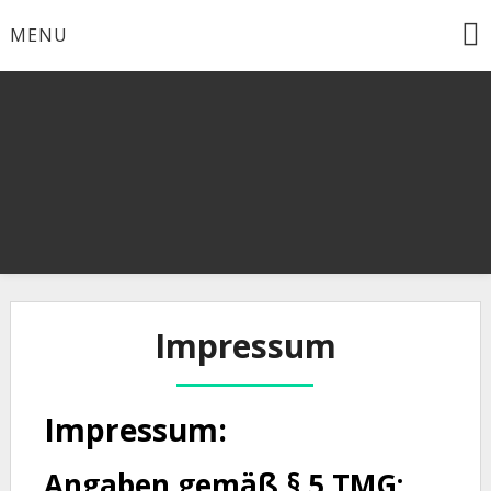
Skip
MENU
to
content
Impressum
Impressum:
Angaben gemäß § 5 TMG: